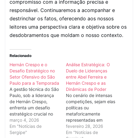
compromisso com a informação precisa e
responsável. Continuaremos a acompanhar e
destrinchar os fatos, oferecendo aos nossos
leitores uma perspectiva clara e objetiva sobre os
desdobramentos que moldam o nosso contexto.
Relacionado
Hernán Crespo e o
Análise Estratégica: O
Desafio Estratégico no
Duelo de Lideranças
Setor Ofensivo do São
entre Abel Ferreira e
Paulo para a Temporada
Hernán Crespo e as
A gestão técnica do São
Dinâmicas de Poder
Paulo, sob a liderança
No cenário de intensas
de Hernán Crespo,
competições, sejam elas
enfrenta um desafio
políticas ou
estratégico crucial no
metaforicamente
aprimoramento do seu
março 4, 2026
representadas em
setor ofensivo para a
Em "Notícias de
outras esferas de alta
fevereiro 28, 2026
atual temporada. A
Sergipe"
performance, a
Em "Notícias de