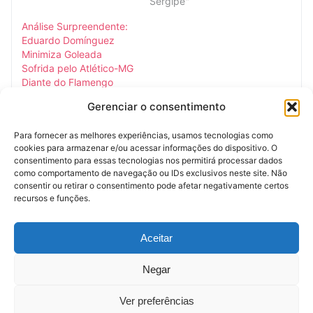
performance da equipe
**disputa estratégica**
Sergipe"
tem gerado debates nos
entre os renomados
Análise Surpreendente:
bastidores e entre
gestores Abel Ferreira e
Eduardo Domínguez
analistas, dada a notável
Hernán Crespo adquire
Minimiza Goleada
carência de diversidade
contornos de um estudo
Sofrida pelo Atlético-MG
nas finalizações,
de caso sobre liderança
Diante do Flamengo
aspecto que impacta…
e pressão. Este embate,
A **análise de Eduardo
que mobiliza atenção
Gerenciar o consentimento
Domínguez**, técnico do
para além do campo
Atlético-MG, sobre a
esportivo,…
Para fornecer as melhores experiências, usamos tecnologias como
recente goleada por 4 a
cookies para armazenar e/ou acessar informações do dispositivo. O
0 sofrida para o
consentimento para essas tecnologias nos permitirá processar dados
Flamengo na Arena MRV,
abril 27, 2026
como comportamento de navegação ou IDs exclusivos neste site. Não
reverberou no cenário
Em "Notícias de
consentir ou retirar o consentimento pode afetar negativamente certos
esportivo nacional,
Sergipe"
recursos e funções.
levantando
questionamentos sobre
Anúncio (Meio)
a percepção do
Aceitar
desempenho da equipe.
Em um desdobramento
Negar
que gerou ampla
discussão, Domínguez
Ver preferências
surpreendeu ao declarar