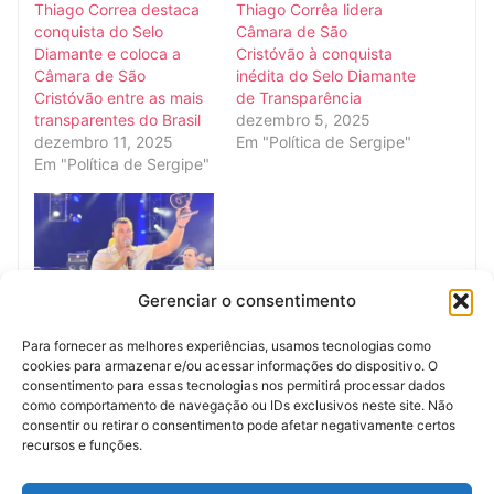
Thiago Correa destaca
Thiago Corrêa lidera
conquista do Selo
Câmara de São
Diamante e coloca a
Cristóvão à conquista
Câmara de São
inédita do Selo Diamante
Cristóvão entre as mais
de Transparência
transparentes do Brasil
dezembro 5, 2025
dezembro 11, 2025
Em "Política de Sergipe"
Em "Política de Sergipe"
Gerenciar o consentimento
Rogério Sobral garante
Selo Diamante e faz
Para fornecer as melhores experiências, usamos tecnologias como
Ribeirópolis atingir
cookies para armazenar e/ou acessar informações do dispositivo. O
96,97% de
consentimento para essas tecnologias nos permitirá processar dados
transparência pública
como comportamento de navegação ou IDs exclusivos neste site. Não
dezembro 5, 2025
consentir ou retirar o consentimento pode afetar negativamente certos
Em "Política de Sergipe"
recursos e funções.