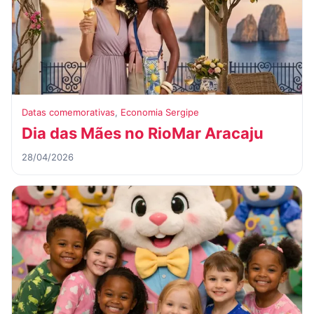
Datas comemorativas
,
Economia Sergipe
Dia das Mães no RioMar Aracaju
28/04/2026