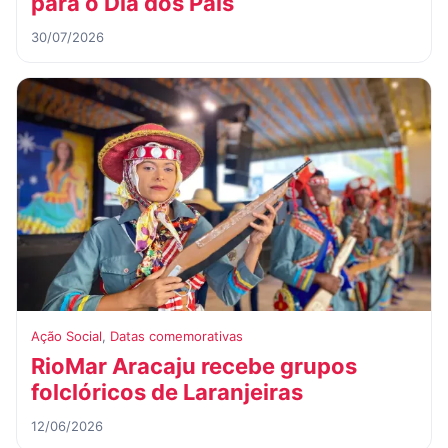
para o Dia dos Pais
30/07/2026
Ação Social
,
Datas comemorativas
RioMar Aracaju recebe grupos
folclóricos de Laranjeiras
12/06/2026