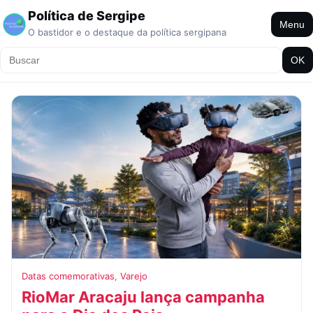
Política de Sergipe
Menu
O bastidor e o destaque da política sergipana
OK
Datas comemorativas
,
Varejo
RioMar Aracaju lança campanha