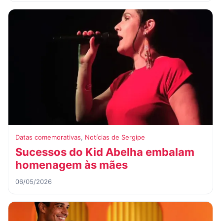
Datas comemorativas
,
Notícias de Sergipe
Sucessos do Kid Abelha embalam
homenagem às mães
06/05/2026