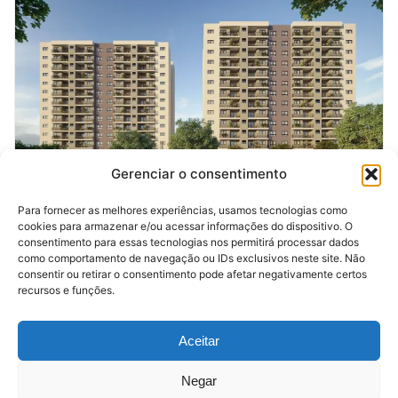
Gerenciar o consentimento
Para fornecer as melhores experiências, usamos tecnologias como
Economia do Nordeste
cookies para armazenar e/ou acessar informações do dispositivo. O
Mdne supera em vendas no
consentimento para essas tecnologias nos permitirá processar dados
como comportamento de navegação ou IDs exclusivos neste site. Não
primeiro trimestre
consentir ou retirar o consentimento pode afetar negativamente certos
recursos e funções.
13/04/2026
Aceitar
Negar