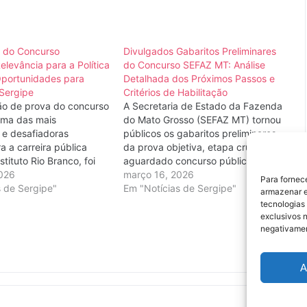
 do Concurso
Divulgados Gabaritos Preliminares
elevância para a Política
do Concurso SEFAZ MT: Análise
Oportunidades para
Detalhada dos Próximos Passos e
 Sergipe
Critérios de Habilitação
o de prova do concurso
A Secretaria de Estado da Fazenda
uma das mais
do Mato Grosso (SEFAZ MT) tornou
 e desafiadoras
públicos os gabaritos preliminares
a a carreira pública
da prova objetiva, etapa crucial do
stituto Rio Branco, foi
aguardado concurso público para o
 publicada no Diário
026
órgão. A divulgação marca um
março 16, 2026
Para fornec
nião nesta sexta-feira,
s de Sergipe"
momento decisivo para milhares de
Em "Notícias de Sergipe"
armazenar e
 Este ato administrativo
candidatos que buscam uma vaga
tecnologias
m passo crucial para
na carreira fazendária e abre o
exclusivos n
 candidatos que almejam
prazo para…
negativamen
A