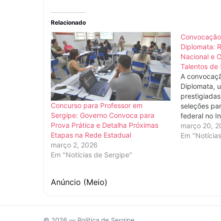
Relacionado
Convocação
Diplomata: R
Nacional e 
Talentos de
A convocaçã
Diplomata, 
prestigiadas
Concurso para Professor em
seleções par
Sergipe: Governo Convoca para
federal no In
Prova Prática e Detalha Próximas
oficialmente
março 20, 2
Etapas na Rede Estadual
Oficial da U
Em "Notícia
março 2, 2026
20 de março.
Em "Notícias de Sergipe"
representa u
milhares de
integrar…
Anúncio (Meio)
© 2026 — Política de Sergipe