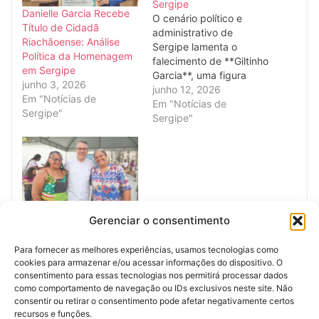
Sergipe
Danielle Garcia Recebe
O cenário político e
Título de Cidadã
administrativo de
Riachãoense: Análise
Sergipe lamenta o
Política da Homenagem
falecimento de **Giltinho
em Sergipe
Garcia**, uma figura
junho 3, 2026
que, embora muitas
junho 12, 2026
Em "Notícias de
vezes atuando nos
Em "Notícias de
Sergipe"
bastidores, deixou uma
Sergipe"
significativa marca na
gestão pública estadual.
Conhecido por sua
abordagem conciliadora
e sua capacidade de
articulação, Garcia
Investimentos
desempenhou papéis
Gerenciar o consentimento
Superiores a R$ 20,7
cruciais, notadamente
Milhões Fortalecem
como presidente da
Para fornecer as melhores experiências, usamos tecnologias como
Saúde da Mulher em
**Companhia de…
cookies para armazenar e/ou acessar informações do dispositivo. O
Sergipe
consentimento para essas tecnologias nos permitirá processar dados
maio 15, 2026
como comportamento de navegação ou IDs exclusivos neste site. Não
Em "Notícias de
consentir ou retirar o consentimento pode afetar negativamente certos
Sergipe"
recursos e funções.