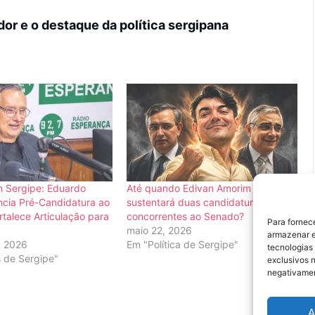
dor e o destaque da política sergipana
 Sergipe: Eduardo
Até quando Edivan Amorim
cia Pré-Candidatura ao
sustentará duas candidaturas
talece Articulação para
concorrentes ao Senado?
Para fornec
maio 22, 2026
armazenar e
, 2026
Em "Política de Sergipe"
tecnologias
s de Sergipe"
exclusivos n
negativamen
A