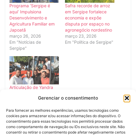
Programa ‘Sergipe é
Safra recorde de arroz
aqui’ Impulsiona
em Sergipe fortalece
Desenvolvimento e
economia e expõe
Agricultura Familiar em
disputa por espaço no
Japoatã
agronegócio nordestino
março 26, 2026
março 23, 2026
Em "Notícias de
Em "Política de Sergipe"
Sergipe"
Articulação de Yandra
Moura Fortalece
Gerenciar o consentimento
Agricultura Familiar em
Santa Rosa de Lima e
Para fornecer as melhores experiências, usamos tecnologias como
General Maynard com
cookies para armazenar e/ou acessar informações do dispositivo. O
Maquinário Agrícola
consentimento para essas tecnologias nos permitirá processar dados
março 7, 2026
como comportamento de navegação ou IDs exclusivos neste site. Não
Em "Notícias de
consentir ou retirar o consentimento pode afetar negativamente certos
Sergipe"