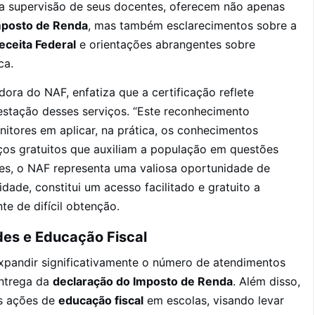
b a supervisão de seus docentes, oferecem não apenas
mposto de Renda
, mas também esclarecimentos sobre a
eceita Federal
e orientações abrangentes sobre
ca.
dora do NAF, enfatiza que a certificação reflete
estação desses serviços. “Este reconhecimento
tores em aplicar, na prática, os conhecimentos
iços gratuitos que auxiliam a população em questões
ntes, o NAF representa uma valiosa oportunidade de
dade, constitui um acesso facilitado e gratuito a
te de difícil obtenção.
des e Educação Fiscal
xpandir significativamente o número de atendimentos
entrega da
declaração do Imposto de Renda
. Além disso,
s ações de
educação fiscal
em escolas, visando levar