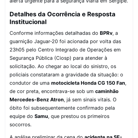
alerta urgente para a segurança viária em Sergipe.
Detalhes da Ocorrência e Resposta
Institucional
Conforme informações detalhadas do
BPRv
, a
guarnição Jaguar-20 foi acionada por volta das
23h05 pelo Centro Integrado de Operações em
Segurança Pública (Ciosp) para atender à
solicitação. Ao chegar ao local do sinistro, os
policiais constataram a gravidade da situação: o
condutor de uma
motocicleta Honda CG 150 Fan
,
de cor preta, encontrava-se sob um
caminhão
Mercedes-Benz Atron
, já sem sinais vitais. O
óbito foi subsequentemente confirmado pela
equipe do
Samu
, que prestou os primeiros
socorros.
A análise preliminar da cena do
acidente na SE-