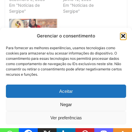
Em "Notícias de
Em "Notícias de
Sergipe"
Sergipe"
Gerenciar o consentimento
Para fornecer as melhores experiências, usamos tecnologias como
Quiosque Social recebe
cookies para armazenar e/ou acessar informações do dispositivo. O
artesanato feito na Serra
consentimento para essas tecnologias nos permitirá processar dados
do Machado
como comportamento de navegação ou IDs exclusivos neste site. Não
março 26, 2026
consentir ou retirar o consentimento pode afetar negativamente certos
Em "Ação Social"
recursos e funções.
Anúncio (Meio)
Aceitar
Negar
Ver preferências
© 2026 — Política de Sergipe
Política de Cookies