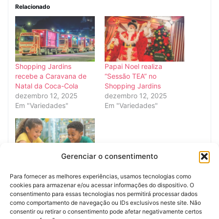
Relacionado
Shopping Jardins
Papai Noel realiza
recebe a Caravana de
“Sessão TEA” no
Natal da Coca-Cola
Shopping Jardins
dezembro 12, 2025
dezembro 12, 2025
Em "Variedades"
Em "Variedades"
Gerenciar o consentimento
Shopping Jardins
Para fornecer as melhores experiências, usamos tecnologias como
promove Campeonato
cookies para armazenar e/ou acessar informações do dispositivo. O
de Bafão
consentimento para essas tecnologias nos permitirá processar dados
julho 7, 2026
como comportamento de navegação ou IDs exclusivos neste site. Não
Em "Notícias de
consentir ou retirar o consentimento pode afetar negativamente certos
Sergipe"