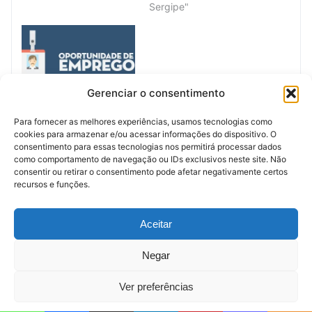
Sergipe"
Gerenciar o consentimento
Oportunidades de
emprego em Aracaju
Para fornecer as melhores experiências, usamos tecnologias como
movimentam mercado e
cookies para armazenar e/ou acessar informações do dispositivo. O
ampliam inclusão nesta
consentimento para essas tecnologias nos permitirá processar dados
segunda-feira
como comportamento de navegação ou IDs exclusivos neste site. Não
março 30, 2026
consentir ou retirar o consentimento pode afetar negativamente certos
Em "Política de Sergipe"
recursos e funções.
Anúncio (Meio)
Aceitar
Negar
Ver preferências