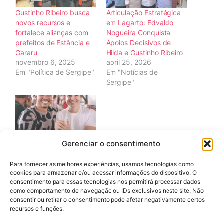
Gustinho Ribeiro busca
Articulação Estratégica
novos recursos e
em Lagarto: Edvaldo
fortalece alianças com
Nogueira Conquista
prefeitos de Estância e
Apoios Decisivos de
Gararu
Hilda e Gustinho Ribeiro
novembro 6, 2025
abril 25, 2026
Em "Política de Sergipe"
Em "Notícias de
Sergipe"
Gerenciar o consentimento
Gustinho Ribeiro e
prefeito Assisinho
Para fornecer as melhores experiências, usamos tecnologias como
destacam diálogo e
cookies para armazenar e/ou acessar informações do dispositivo. O
parceria durante visita a
consentimento para essas tecnologias nos permitirá processar dados
Malhador
como comportamento de navegação ou IDs exclusivos neste site. Não
dezembro 15, 2025
consentir ou retirar o consentimento pode afetar negativamente certos
Em "Política de Sergipe"
recursos e funções.