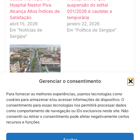
Hospital Nestor Piva
suspensão do edital
Alcança Altos Índices de
001/2026 é cautelar e
Satisfação
temporária
abril 15, 2026
janeiro 22, 2026
Em "Notícias de
Em "Política de Sergipe"
Sergipe"
Avanço na Infraestrutura
Gerenciar o consentimento
de Aracaju: Substituição
da Rede de Água na
Para fornecer as melhores experiências, usamos tecnologias como
Avenida Maranhão Visa
cookies para armazenar e/ou acessar informações do dispositivo. O
Estabilidade das Obras
consentimento para essas tecnologias nos permitirá processar dados
maio 19, 2026
como comportamento de navegação ou IDs exclusivos neste site. Não
Em "Notícias de
consentir ou retirar o consentimento pode afetar negativamente certos
Sergipe"
recursos e funções.
Anúncio (Meio)
Aceitar