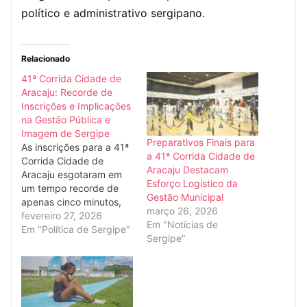
político e administrativo sergipano.
Relacionado
41ª Corrida Cidade de
Aracaju: Recorde de
Inscrições e Implicações
na Gestão Pública e
Imagem de Sergipe
Preparativos Finais para
As inscrições para a 41ª
a 41ª Corrida Cidade de
Corrida Cidade de
Aracaju Destacam
Aracaju esgotaram em
Esforço Logístico da
um tempo recorde de
Gestão Municipal
apenas cinco minutos,
março 26, 2026
um feito que transcende
fevereiro 27, 2026
Em "Notícias de
o âmbito esportivo e se
Em "Política de Sergipe"
Sergipe"
consolida como um
marcante termômetro da
eficiência da gestão
municipal e da
crescente projeção de