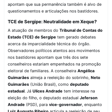
apontam que sua permanência também é alvo de
questionamentos e articulações nos bastidores.
TCE de Sergipe: Neutralidade em Xeque?
A atuação de membros do
Tribunal de Contas do
Estado (TCE) de Sergipe
tem gerado debates
acerca da imparcialidade técnica do órgão.
Observadores políticos atentos aos movimentos
nos bastidores apontam que três dos sete
conselheiros estariam empenhados na promoção
eleitoral de familiares. A conselheira
Angélica
Guimarães
almeja a reeleição do sobrinho,
Neto
Guimarães
(União Brasil), como
deputado
estadual
. Já
Ulices Andrade
tem interesse na
eleição do filho, o deputado estadual
Jeferson
Andrade
(PSD), para
vice-governador
, enquanto
Luiz Augusto Ribeiro
articula a reeleição de seu