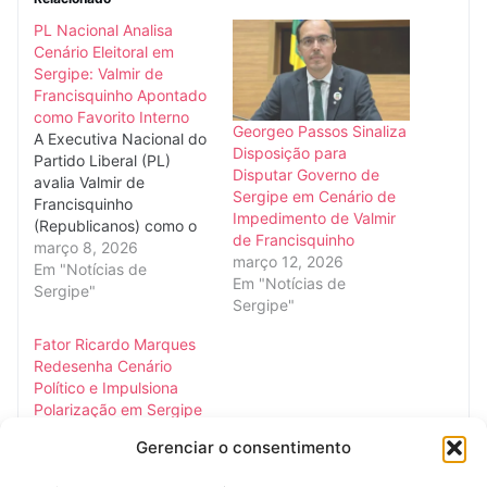
PL Nacional Analisa
Cenário Eleitoral em
Sergipe: Valmir de
Francisquinho Apontado
como Favorito Interno
Georgeo Passos Sinaliza
A Executiva Nacional do
Disposição para
Partido Liberal (PL)
Disputar Governo de
avalia Valmir de
Sergipe em Cenário de
Francisquinho
Impedimento de Valmir
(Republicanos) como o
de Francisquinho
favorito para a disputa
março 8, 2026
março 12, 2026
pelo governo de Sergipe
Em "Notícias de
Em "Notícias de
nas próximas eleições
Sergipe"
Sergipe"
estaduais. Essa
percepção estratégica,
Fator Ricardo Marques
obtida por Política de
Redesenha Cenário
Sergipe a partir de
Político e Impulsiona
fontes internas em
Polarização em Sergipe
Brasília, surge em meio à
A ascensão de Ricardo
recente articulação que
Gerenciar o consentimento
Marques no tabuleiro
levou o…
político sergipano