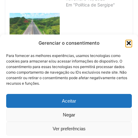
Em "Política de Sergipe"
Gerenciar o consentimento
BR-101 em Laranjeiras:
Interdição Estratégica
Para fornecer as melhores experiências, usamos tecnologias como
para Obras de Passarela
cookies para armazenar e/ou acessar informações do dispositivo. O
Impulsiona Segurança
consentimento para essas tecnologias nos permitirá processar dados
Viária em Sergipe
como comportamento de navegação ou IDs exclusivos neste site. Não
fevereiro 26, 2026
consentir ou retirar o consentimento pode afetar negativamente certos
Em "Política de Sergipe"
recursos e funções.
Anúncio (Meio)
Aceitar
Negar
Ver preferências