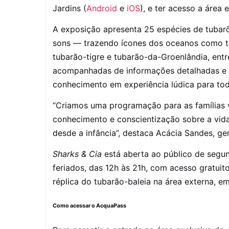
Jardins (
Android
e
iOS
), e ter acesso a área 
A exposição apresenta 25 espécies de tuba
sons — trazendo ícones dos oceanos como tu
tubarão-tigre e tubarão-da-Groenlândia, entr
acompanhadas de informações detalhadas e c
conhecimento em experiência lúdica para tod
“Criamos uma programação para as famílias 
conhecimento e conscientização sobre a vida
desde a infância”, destaca Acácia Sandes, g
Sharks & Cia
está aberta ao público de segu
feriados, das 12h às 21h, com acesso gratuit
réplica do tubarão-baleia na área externa, em
Como acessar o AcquaPass