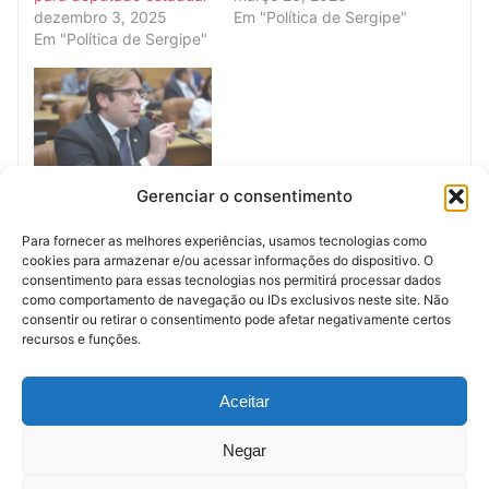
dezembro 3, 2025
Em "Política de Sergipe"
Em "Política de Sergipe"
Marcelo Sobral leva
Gerenciar o consentimento
pauta da Polícia Civil à
Assembleia e intensifica
Para fornecer as melhores experiências, usamos tecnologias como
discussão sobre
cookies para armazenar e/ou acessar informações do dispositivo. O
valorização dos
consentimento para essas tecnologias nos permitirá processar dados
servidores em Sergipe
como comportamento de navegação ou IDs exclusivos neste site. Não
maio 8, 2026
consentir ou retirar o consentimento pode afetar negativamente certos
Em "Política de Sergipe"
recursos e funções.
Anúncio (Meio)
Aceitar
Negar