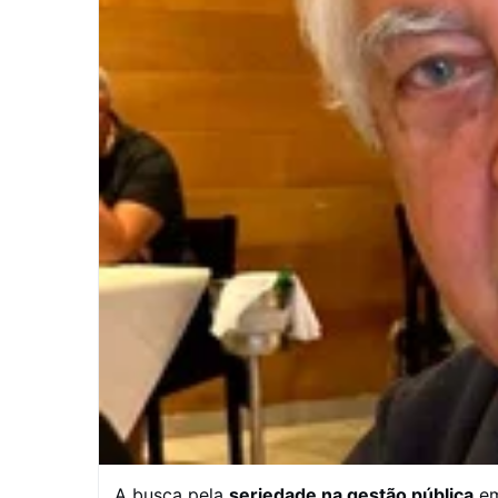
A busca pela
seriedade na gestão pública
em