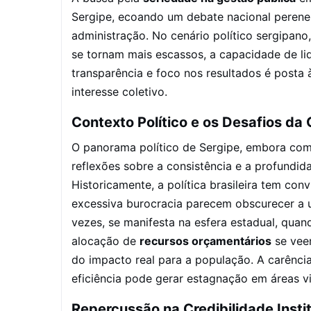
Sergipe, ecoando um debate nacional perene 
administração. No cenário político sergipano
se tornam mais escassos, a capacidade de lid
transparência e foco nos resultados é posta
interesse coletivo.
Contexto Político e os Desafios d
O panorama político de Sergipe, embora com 
reflexões sobre a consistência e a profundi
Historicamente, a política brasileira tem co
excessiva burocracia parecem obscurecer a u
vezes, se manifesta na esfera estadual, qua
alocação de
recursos orçamentários
se vee
do impacto real para a população. A carênci
eficiência pode gerar estagnação em áreas vi
Repercussão na Credibilidade Insti