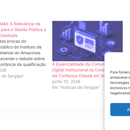
AAM: A Relevância da
 para a Gestão Pública e
Estaduais
 das provas do
úblico do Instituto de
biental do Amazonas
eacende o debate sobre
A Essencialidade da Comunicação
portância da qualificação
Digital Institucional na Construção
 no serviço público e os
026
Para fornec
da Confiança Cidadã em Sergipe
de ingresso que
s de Sergipe"
armazenar e
junho 10, 2026
 **administração
tecnologias
Em "Notícias de Sergipe"
stadual. Embora focado
exclusivos n
, este certame
negativamen
 perene necessidade
A