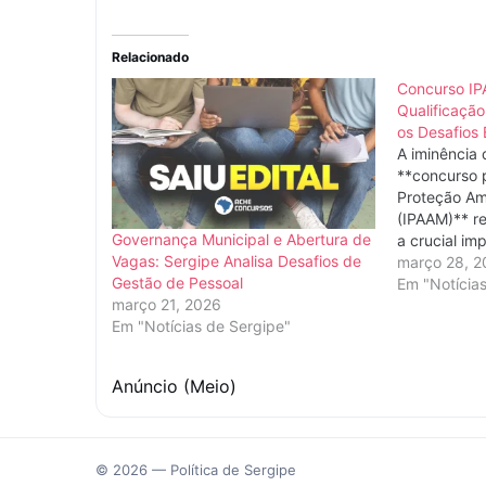
Relacionado
Concurso IP
Qualificação
os Desafios 
A iminência
**concurso p
Proteção Am
(IPAAM)** r
Governança Municipal e Abertura de
a crucial im
Vagas: Sergipe Analisa Desafios de
profissional
março 28, 2
Gestão de Pessoal
mecanismos 
Em "Notícia
março 21, 2026
fortalecem a
Em "Notícias de Sergipe"
pública** e
no Amazonas
simboliza a
Anúncio (Meio)
de…
© 2026 — Política de Sergipe