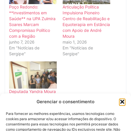
Poço Redondo:
Articulação Política
**Investimentos em
Impulsiona Pioneiro
Saúde** na UPA Zulmira
Centro de Reabilitação e
Soares Marcam
Equoterapia em Estância
Compromisso Político
com Apoio de André
com a Região
Moura
junho 7, 2026
maio 1, 2026
Em "Notícias de
Em "Notícias de
Sergipe"
Sergipe"
Deputada Yandra Moura
Viabiliza Reforma da
Gerenciar o consentimento
UPA Zulmira Soares em
Poço Redondo com
Para fornecer as melhores experiências, usamos tecnologias como
Investimento de R$ 880
cookies para armazenar e/ou acessar informações do dispositivo. O
mil
consentimento para essas tecnologias nos permitirá processar dados
junho 7, 2026
como comportamento de navegação ou IDs exclusivos neste site. Não