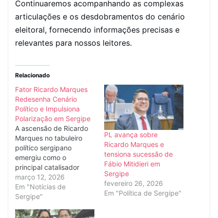
Continuaremos acompanhando as complexas
articulações e os desdobramentos do cenário
eleitoral, fornecendo informações precisas e
relevantes para nossos leitores.
Relacionado
Fator Ricardo Marques
Redesenha Cenário
Político e Impulsiona
Polarização em Sergipe
A ascensão de Ricardo
PL avança sobre
Marques no tabuleiro
Ricardo Marques e
político sergipano
tensiona sucessão de
emergiu como o
Fábio Mitidieri em
principal catalisador
Sergipe
para uma nova
março 12, 2026
fevereiro 26, 2026
polarização política em
Em "Notícias de
Em "Política de Sergipe"
Sergipe, reconfigurando
Sergipe"
alianças e o panorama
eleitoral para os