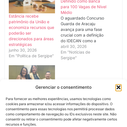
Definido como Banca
para 100 Vagas de Nível
Médio
Estância recebe
O aguardado Concurso
patrimônio da União e
Guarda de Aracaju
economiza recursos que
avança para uma fase
poderão ser
crucial com a definição
direcionados para áreas
do IDECAN como a
estratégicas
banca organizadora
abril 30, 2026
junho 30, 2026
responsável pelo
Em "Notícias de
Em "Política de Sergipe"
certame. A informação
Sergipe"
foi oficialmente
confirmada pela Prefeita
Emília Corrêa, que
anunciou a oferta de
100 vagas imediatas
Gerenciar o consentimento
para o cargo de Guarda
Prefeitura de Aracaju
Municipal, com
Para fornecer as melhores experiências, usamos tecnologias como
recebe menção honrosa
exigência de nível…
cookies para armazenar e/ou acessar informações do dispositivo. O
por excelência na
consentimento para essas tecnologias nos permitirá processar dados
gestão pública da saúde
como comportamento de navegação ou IDs exclusivos neste site. Não
novembro 6, 2025
consentir ou retirar o consentimento pode afetar negativamente certos
Em "Política de Sergipe"
recursos e funções.