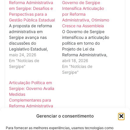
Reforma Administrativa
Governo de Sergipe
em Sergipe: Desafios e
Intensifica Articulação
Perspectivas para a
por Reforma
Gestão Pública Estadual
Administrativa, Otimismo
A proposta de reforma
Cresce na Assembleia
administrativa em
O Governo de Sergipe
Sergipe avança nas
intensificou a articulação
discussões do
política em torno do
Legislativo Estadual,
Projeto de Lei da
representando um dos
maio 24, 2026
Reforma Administrativa,
pilares centrais da
Em "Notícias de
visando consolidar sua
abril 18, 2026
agenda do governo para
Sergipe"
aprovação na
Em "Notícias de
otimizar a máquina
Assembleia Legislativa.
Sergipe"
pública e aprimorar a
A pauta, de extrema
Articulação Política em
eficiência dos serviços
relevância para a
Sergipe: Governo Avalia
prestados à população.
modernização da gestão
Medidas
A iniciativa, que visa
estadual, já havia sido
Complementares para
modernizar a estrutura
objeto de debate em
Reforma Administrativa
organizacional do
período anterior, quando
O Governo de Sergipe
Estado e promover a
uma proposta inicial
Gerenciar o consentimento
intensifica as discussões
sustentabilidade…
enfrentou resistência…
nos bastidores da
Para fornecer as melhores experiências, usamos tecnologias como
Assembleia Legislativa