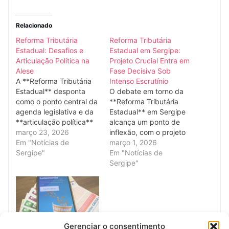
Relacionado
Reforma Tributária
Reforma Tributária
Estadual: Desafios e
Estadual em Sergipe:
Articulação Política na
Projeto Crucial Entra em
Alese
Fase Decisiva Sob
A **Reforma Tributária
Intenso Escrutínio
Estadual** desponta
O debate em torno da
como o ponto central da
**Reforma Tributária
agenda legislativa e da
Estadual** em Sergipe
**articulação política**
alcança um ponto de
na Assembleia
março 23, 2026
inflexão, com o projeto
Legislativa de Sergipe
Em "Notícias de
considerado estratégico
março 1, 2026
(Alese) neste segundo
Sergipe"
pelo Governo de Sergipe
Em "Notícias de
semestre, impulsionando
adentrando sua fase
Sergipe"
um intenso debate entre
mais crítica na
a **base governista** e
Assembleia Legislativa.
a **oposição**.
A proposta, pilar da
Considerado essencial
agenda governista, está
para modernizar a
sob intenso escrutínio e
estrutura arrecadatória e
enfrenta riscos de
Gerenciar o consentimento
Reforma Tributária em