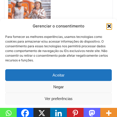
Gestão Emília Corrêa
Gerenciar o consentimento
Acelera Expansão da
Educação Municipal com
Para fornecer as melhores experiências, usamos tecnologias como
Novas Unidades em
cookies para armazenar e/ou acessar informações do dispositivo. O
Aracaju
consentimento para essas tecnologias nos permitirá processar dados
maio 20, 2026
como comportamento de navegação ou IDs exclusivos neste site. Não
Em "Notícias de
consentir ou retirar o consentimento pode afetar negativamente certos
Sergipe"
recursos e funções.
Anúncio (Meio)
Aceitar
Negar
Ver preferências
© 2026 — Política de Sergipe
Política de Cookies